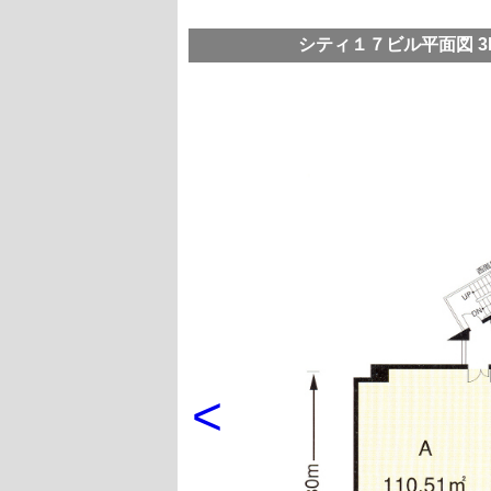
シティ１７ビル平面図 3F 
<