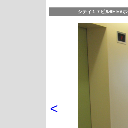
シティ１７ビル9F EV
<